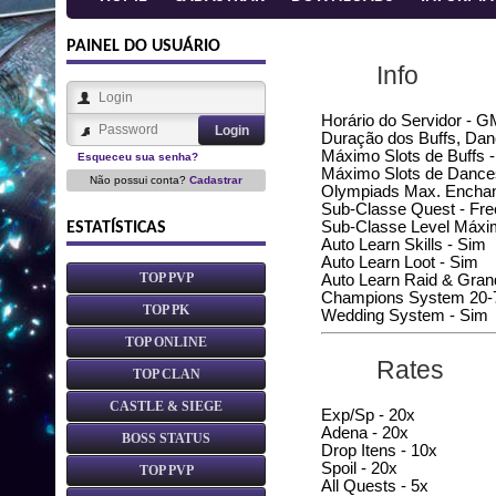
PAINEL DO USUÁRIO
Info
Horário do Servidor - G
Duração dos Buffs, Dan
Máximo Slots de Buffs -
Esqueceu sua senha?
Máximo Slots de Dance
Não possui conta?
Cadastrar
Olympiads Max. Enchan
Sub-Classe Quest - Fre
Sub-Classe Level Máxi
ESTATÍSTICAS
Auto Learn Skills - Sim
Auto Learn Loot - Sim
TOP PVP
Auto Learn Raid & Gran
Champions System 20-7
TOP PK
Wedding System - Sim
TOP ONLINE
Rates
TOP CLAN
CASTLE & SIEGE
Exp/Sp - 20x
Adena - 20x
BOSS STATUS
Drop Itens - 10x
Spoil - 20x
TOP PVP
All Quests - 5x