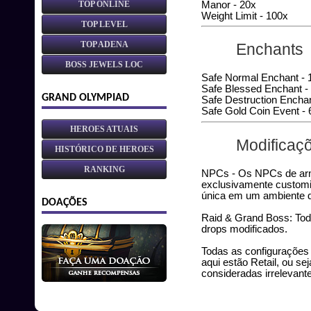
Manor - 20x
TOP ONLINE
Weight Limit - 100x
TOP LEVEL
TOP ADENA
Enchants
BOSS JEWELS LOC
Safe Normal Enchant - 
Safe Blessed Enchant -
GRAND OLYMPIAD
Safe Destruction Encha
Safe Gold Coin Event -
HEROES ATUAIS
Modificaç
HISTÓRICO DE HEROES
RANKING
NPCs - Os NPCs de arm
exclusivamente customi
única em um ambiente di
DOAÇÕES
Raid & Grand Boss: To
drops modificados.
Todas as configurações 
aqui estão Retail, ou sej
consideradas irrelevant