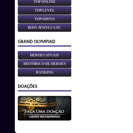
TOP ONLINE
TOP LEVEL
TOP ADENA
BOSS JEWELS LOC
GRAND OLYMPIAD
HEROES ATUAIS
HISTÓRICO DE HEROES
RANKING
DOAÇÕES