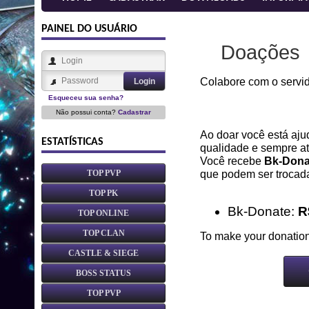
PAINEL DO USUÁRIO
Doações
Colabore com o servi
Esqueceu sua senha?
Não possui conta?
Cadastrar
Ao doar você está aju
ESTATÍSTICAS
qualidade e sempre at
Você recebe
Bk-Dona
que podem ser trocada
TOP PVP
TOP PK
Bk-Donate:
R
TOP ONLINE
TOP CLAN
To make your donation
CASTLE & SIEGE
BOSS STATUS
TOP PVP