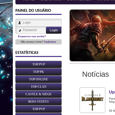
PAINEL DO USUÁRIO
Esqueceu sua senha?
Não possui conta?
Cadastrar
ESTATÍSTICAS
TOP PVP
Notícias
TOP PK
TOP ONLINE
TOP CLAN
Up
CASTLE & SIEGE
Para
BOSS STATUS
King
TOP PVP
02 A