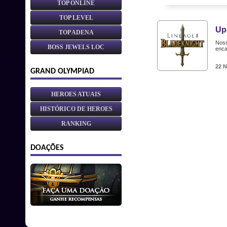
TOP ONLINE
TOP LEVEL
Up
TOP ADENA
Noss
BOSS JEWELS LOC
enca
22 
GRAND OLYMPIAD
HEROES ATUAIS
HISTÓRICO DE HEROES
RANKING
DOAÇÕES